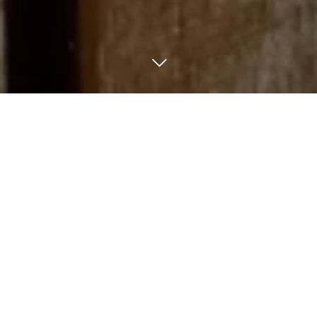




MENU
ONLINE STORE
LATTE ART
LINE
ラテアートとはコーヒーなどの飲料にミルクを注い
で絵を描くアート。
体験ではラテアートを描くためのポイントをお伝え
し、基本的な部分を学びます。
動画を撮り、ご自身の動きを客観的に見ることで改
善点を見つけて、検証・実践していきましょう。